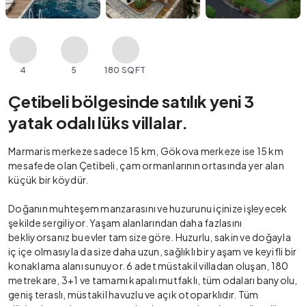
4
5
180 SQFT
Çetibeli bölgesinde satılık yeni 3
yatak odalı lüks villalar.
Marmaris merkeze sadece 15 km, Gökova merkeze ise 15 km
mesafede olan Çetibeli, çam ormanlarının ortasında yer alan
küçük bir köydür.
Doğanın muhteşem manzarasını ve huzurunu içinize işleyecek
şekilde sergiliyor. Yaşam alanlarından daha fazlasını
bekliyorsanız bu evler tam size göre. Huzurlu, sakin ve doğayla
iç içe olmasıyla da size daha uzun, sağlıklı bir yaşam ve keyifli bir
konaklama alanı sunuyor. 6 adet müstakil villadan oluşan, 180
metrekare, 3+1 ve tamamı kapalı mutfaklı, tüm odaları banyolu,
geniş teraslı, müstakil havuzlu ve açık otoparklıdır. Tüm