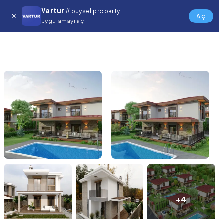
Vartur
# buysellproperty
Aç
Uygulamayı aç
+4