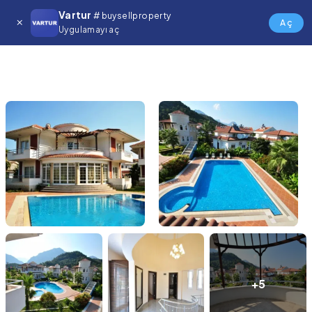
Vartur
# buysellproperty
Aç
Uygulamayı aç
+5