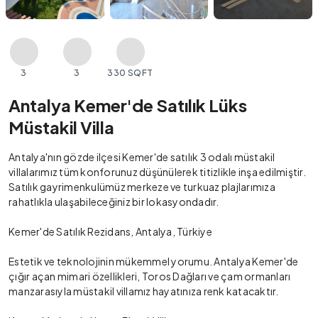
3
3
330 SQFT
Antalya Kemer'de Satılık Lüks
Müstakil Villa
Antalya'nın gözde ilçesi Kemer'de satılık 3 odalı müstakil
villalarımız tüm konforunuz düşünülerek titizlikle inşa edilmiştir.
Satılık gayrimenkulümüz merkeze ve turkuaz plajlarımıza
rahatlıkla ulaşabileceğiniz bir lokasyondadır.
Kemer'de Satılık Rezidans, Antalya, Türkiye
Estetik ve teknolojinin mükemmel yorumu. Antalya Kemer'de
çığır açan mimari özellikleri, Toros Dağları ve çam ormanları
manzarasıyla müstakil villamız hayatınıza renk katacaktır.