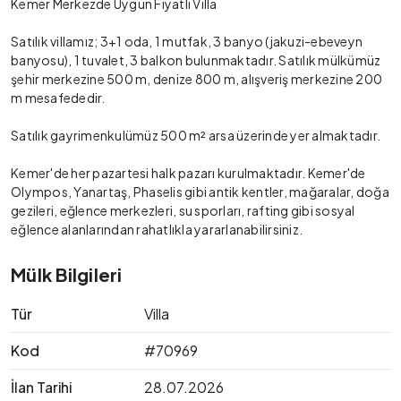
Kemer Merkezde Uygun Fiyatlı Villa
Satılık villamız; 3+1 oda, 1 mutfak, 3 banyo (jakuzi-ebeveyn
banyosu), 1 tuvalet, 3 balkon bulunmaktadır. Satılık mülkümüz
şehir merkezine 500 m, denize 800 m, alışveriş merkezine 200
m mesafededir.
Satılık gayrimenkulümüz 500 m² arsa üzerinde yer almaktadır.
Kemer'de her pazartesi halk pazarı kurulmaktadır. Kemer'de
Olympos, Yanartaş, Phaselis gibi antik kentler, mağaralar, doğa
gezileri, eğlence merkezleri, su sporları, rafting gibi sosyal
eğlence alanlarından rahatlıkla yararlanabilirsiniz.
Mülk Bilgileri
Tür
Villa
Kod
#70969
İlan Tarihi
28.07.2026