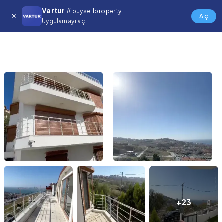
Vartur
# buysellproperty
Aç
Uygulamayı aç
+23