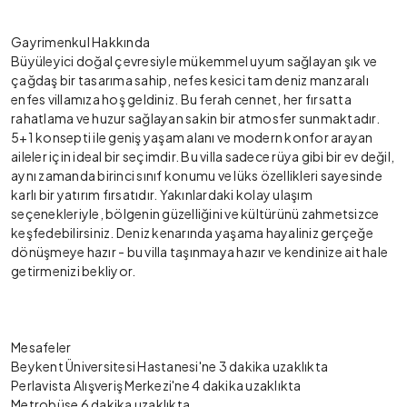
Gayrimenkul Hakkında
Büyüleyici doğal çevresiyle mükemmel uyum sağlayan şık ve
çağdaş bir tasarıma sahip, nefes kesici tam deniz manzaralı
enfes villamıza hoş geldiniz. Bu ferah cennet, her fırsatta
rahatlama ve huzur sağlayan sakin bir atmosfer sunmaktadır.
5+1 konsepti ile geniş yaşam alanı ve modern konfor arayan
aileler için ideal bir seçimdir. Bu villa sadece rüya gibi bir ev değil,
aynı zamanda birinci sınıf konumu ve lüks özellikleri sayesinde
karlı bir yatırım fırsatıdır. Yakınlardaki kolay ulaşım
seçenekleriyle, bölgenin güzelliğini ve kültürünü zahmetsizce
keşfedebilirsiniz. Deniz kenarında yaşama hayaliniz gerçeğe
dönüşmeye hazır - bu villa taşınmaya hazır ve kendinize ait hale
getirmenizi bekliyor.
Mesafeler
Beykent Üniversitesi Hastanesi'ne 3 dakika uzaklıkta
Perlavista Alışveriş Merkezi'ne 4 dakika uzaklıkta
Metrobüse 6 dakika uzaklıkta