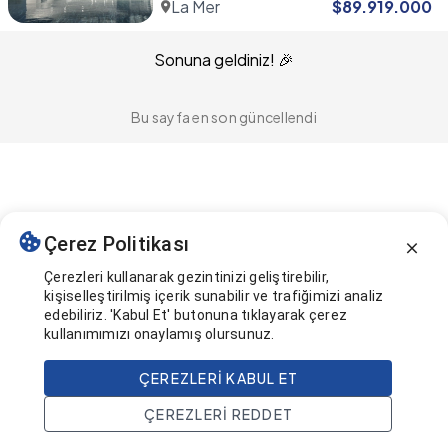
La Mer
$
89.919.000
Sonuna geldiniz! 🎉
Bu sayfa en son güncellendi
Çerez Politikası
Çerezleri kullanarak gezintinizi geliştirebilir,
kişiselleştirilmiş içerik sunabilir ve trafiğimizi analiz
edebiliriz. 'Kabul Et' butonuna tıklayarak çerez
kullanımımızı onaylamış olursunuz.
ÇEREZLERI KABUL ET
ÇEREZLERI REDDET
Ana Sayfa
Ara
Projeler
Hesap