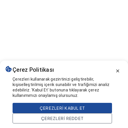
Çerez Politikası
Çerezleri kullanarak gezintinizi geliştirebilir,
kişiselleştirilmiş içerik sunabilir ve trafiğimizi analiz
edebiliriz. 'Kabul Et' butonuna tıklayarak çerez
kullanımımızı onaylamış olursunuz.
ÇEREZLERI KABUL ET
ÇEREZLERI REDDET
Ana Sayfa
Ara
Projeler
Hesap