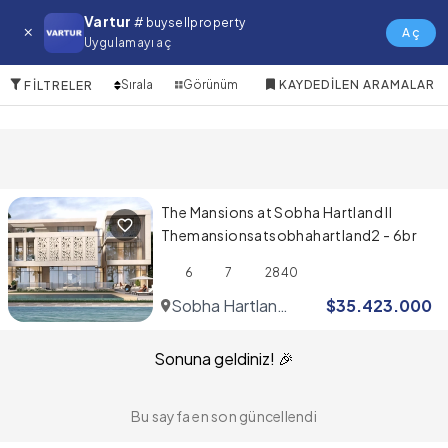
Bukadra Villa
Vartur
# buysellproperty
Aç
Uygulamayı aç
1 Öğeler
Sırala
Görünüm
KAYDEDILEN ARAMALAR
FILTRELER
The Mansions at Sobha Hartland II
Themansionsatsobhahartland2 - 6br
6
7
2840
Sobha Hartland
$
35.423.000
2
Sonuna geldiniz! 🎉
Bu sayfa en son güncellendi