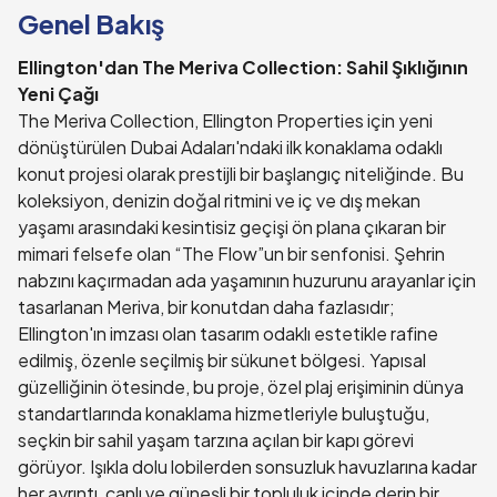
Genel Bakış
Ellington'dan The Meriva Collection: Sahil Şıklığının
Yeni Çağı
The Meriva Collection, Ellington Properties için yeni
dönüştürülen Dubai Adaları'ndaki ilk konaklama odaklı
konut projesi olarak prestijli bir başlangıç niteliğinde. Bu
koleksiyon, denizin doğal ritmini ve iç ve dış mekan
yaşamı arasındaki kesintisiz geçişi ön plana çıkaran bir
mimari felsefe olan “The Flow”un bir senfonisi. Şehrin
nabzını kaçırmadan ada yaşamının huzurunu arayanlar için
tasarlanan Meriva, bir konutdan daha fazlasıdır;
Ellington'ın imzası olan tasarım odaklı estetikle rafine
edilmiş, özenle seçilmiş bir sükunet bölgesi. Yapısal
güzelliğinin ötesinde, bu proje, özel plaj erişiminin dünya
standartlarında konaklama hizmetleriyle buluştuğu,
seçkin bir sahil yaşam tarzına açılan bir kapı görevi
görüyor. Işıkla dolu lobilerden sonsuzluk havuzlarına kadar
her ayrıntı, canlı ve güneşli bir topluluk içinde derin bir