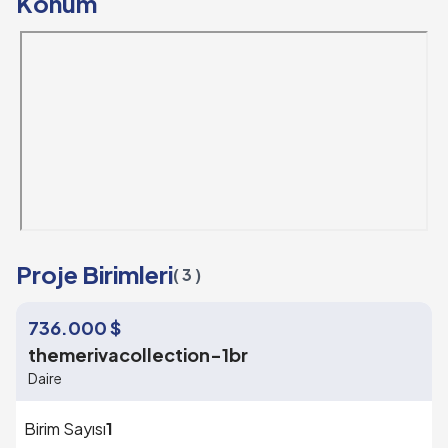
Konum
Proje Birimleri
( 3 )
736.000 $
themerivacollection-1br
Daire
Birim Sayısı
1