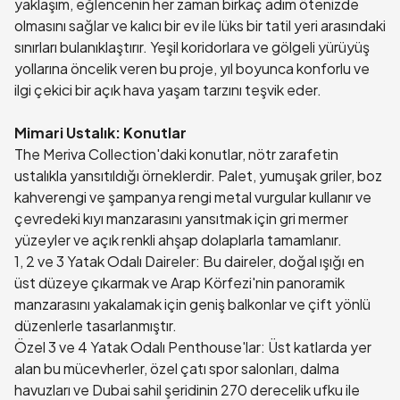
yaklaşım, eğlencenin her zaman birkaç adım ötenizde
olmasını sağlar ve kalıcı bir ev ile lüks bir tatil yeri arasındaki
sınırları bulanıklaştırır. Yeşil koridorlara ve gölgeli yürüyüş
yollarına öncelik veren bu proje, yıl boyunca konforlu ve
ilgi çekici bir açık hava yaşam tarzını teşvik eder.
Mimari Ustalık: Konutlar
The Meriva Collection'daki konutlar, nötr zarafetin
ustalıkla yansıtıldığı örneklerdir. Palet, yumuşak griler, boz
kahverengi ve şampanya rengi metal vurgular kullanır ve
çevredeki kıyı manzarasını yansıtmak için gri mermer
yüzeyler ve açık renkli ahşap dolaplarla tamamlanır.
1, 2 ve 3 Yatak Odalı Daireler: Bu daireler, doğal ışığı en
üst düzeye çıkarmak ve Arap Körfezi'nin panoramik
manzarasını yakalamak için geniş balkonlar ve çift yönlü
düzenlerle tasarlanmıştır.
Özel 3 ve 4 Yatak Odalı Penthouse'lar: Üst katlarda yer
alan bu mücevherler, özel çatı spor salonları, dalma
havuzları ve Dubai sahil şeridinin 270 derecelik ufku ile