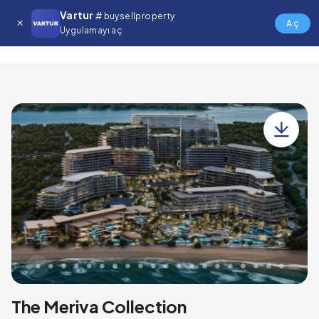
Vartur
# buysellproperty
The Meriva Collection
Aç
Uygulamayı aç
The Meriva Collection