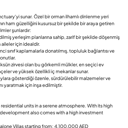
ctuary'yi sunar. Özel bir orman ilhamlı dinlenme yeri
ın ham güzelliğini kusursuz bir şekilde bir araya getiren
imler şunlardır:
lmiş yerleşim planlarına sahip, zarif bir şekilde döşenmiş
aileler için idealdir.
inci sınıf kaplamalarla donatılmış, topluluk bağlantısı ve
onutlar.
üksün zirvesi olan bu görkemli mülkler, en seçici ev
eler ve yüksek özellikli iç mekanlar sunar.
aylara gösterdiği özenle, sürdürülebilir malzemeler ve
mı yaratmak için inşa edilmiştir.
sidential units in a serene atmosphere. With its high
he development also comes with a high investment
one Villas starting from; 4,100,000 AED