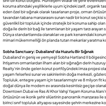
sınıf bir konut bölgesi. Muhteşem villalar ve şehir evlerind
koruma altındaki yeşilliklerle uyum içindeki zarif, organik t
eden özel bir sığınak olarak tasarlanan proje, orman örtüsünü
tavandan tabana manzarasını sunan nadir bir konut seçkisi su
güvenlikli bir topluluk içinde stratejik bir konuma sahip ol
doğa ile derin bir bağ ile tanımlanan bir yaşam tarzı arayan s
Dünya standartlarında olanakları ve park kenarındaki konum
mimari mükemmelliği ön planda tutan mekanlar yaratma konusu
Sobha Sanctuary: Dubailand'da Huzurlu Bir Sığınak
Dubailand'ın geniş ve yemyeşil Sobha Hartland II bölgesi
ihtişamını ormanlardan ilham alan bir sığınağın derin huzur
Realty'nin önde gelen konut portföyündeki imza projesi olar
yaşam felsefesi sunar ve sakinlerinin doğa merkezli, gözler
Topluluk, entegre yaşam için tasarlanmıştır ve 8 milyon fit k
doğal dünya ile modern ev arasında kesintisiz geçişe olana
Downtown Dubai ve Ras Al Khor Vahşi Yaşam Koruma Alanı'n
örtüsünün ve ikonik şehir silüetinin panoramik manzarası ile 
birinci sınıf topluluk altyapısı sayesinde şehrin merkezine k