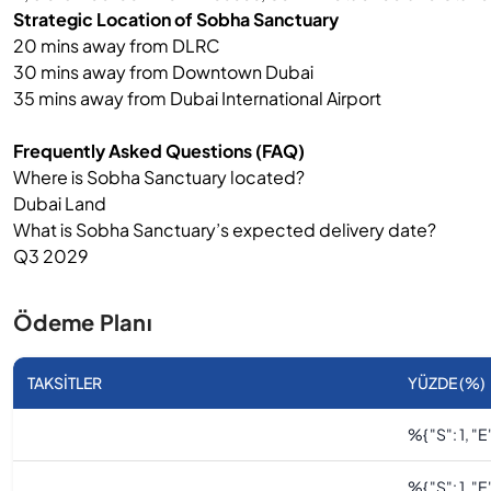
Strategic Location of Sobha Sanctuary
20 mins away from DLRC
30 mins away from Downtown Dubai
35 mins away from Dubai International Airport
Frequently Asked Questions (FAQ)
Where is Sobha Sanctuary located?
Dubai Land
What is Sobha Sanctuary’s expected delivery date?
Q3 2029
Ödeme Planı
TAKSITLER
YÜZDE (%)
%
{ "s": 1, "e"
%
{ "s": 1, "e"