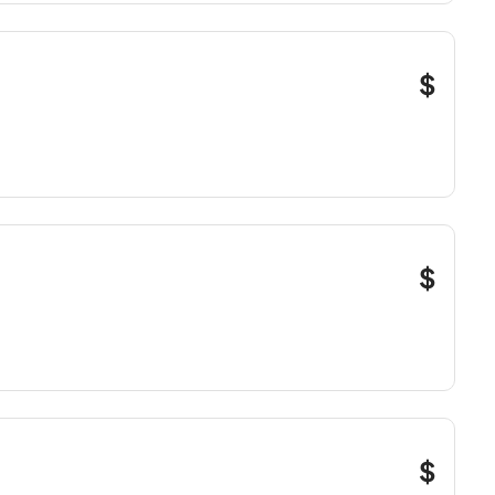
$
$
$