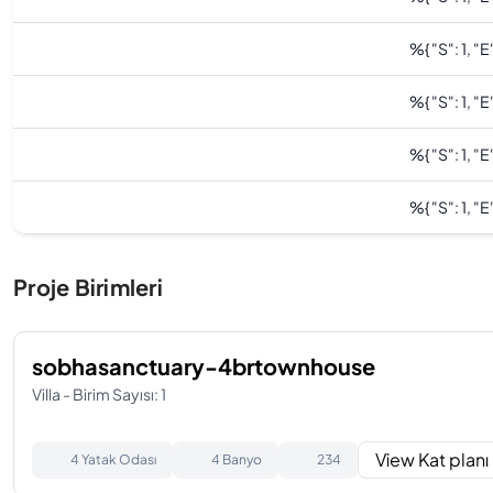
%
{ "s": 1, "e"
%
{ "s": 1, "e"
%
{ "s": 1, "e"
%
{ "s": 1, "e"
Proje Birimleri
sobhasanctuary-4brtownhouse
Villa - Birim Sayısı: 1
View Kat planı
4 Yatak Odası
4 Banyo
234