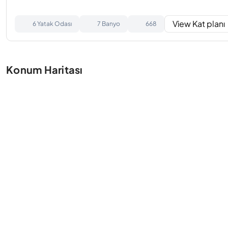
View Kat planı
6 Yatak Odası
7 Banyo
668
Konum Haritası