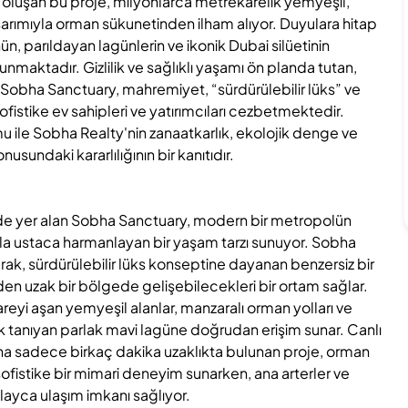
en oluşan bu proje, milyonlarca metrekarelik yemyeşil,
asarımıyla orman sükunetinden ilham alıyor. Duyulara hitap
n, parıldayan lagünlerin ve ikonik Dubai silüetinin
nmaktadır. Gizlilik ve sağlıklı yaşamı ön planda tutan,
an Sobha Sanctuary, mahremiyet, “sürdürülebilir lüks” ve
ofistike ev sahipleri ve yatırımcıları cezbetmektedir.
u ile Sobha Realty'nin zanaatkarlık, ekolojik denge ve
ndaki kararlılığının bir kanıtıdır.
nde yer alan Sobha Sanctuary, modern bir metropolün
uyla ustaca harmanlayan bir yaşam tarzı sunuyor. Sobha
ak, sürdürülebilir lüks konseptine dayanan benzersiz bir
den uzak bir bölgede gelişebilecekleri bir ortam sağlar.
areyi aşan yemyeşil alanlar, manzaralı orman yolları ve
k tanıyan parlak mavi lagüne doğrudan erişim sunar. Canlı
a sadece birkaç dakika uzaklıkta bulunan proje, orman
sofistike bir mimari deneyim sunarken, ana arterler ve
olayca ulaşım imkanı sağlıyor.