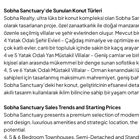
Sobha Sanctuary'de Sunulan Konut Türleri
Sobha Realty, ultra lüks bir konut kompleksi olan Sobha San
olarak tasarlanan proje, özel zanaatkarlık ile doğal manzaran
özenle seçilmiş villalar ve şehir evlerinden oluşur. Mevcut bir
4 Yatak Odalı Şehir Evleri – Çağdaş mimariye ve optimize edi
çok katlı evler, canlı bir topluluk içinde sakin bir kaçış arayan 
4 ve 5 Yatak Odalı Yarı Müstakil Villalar – Geniş camlar ve bir
kişisel alan arasında mükemmel bir denge sunan sofistike k
4, 5 ve 6 Yatak Odalı Müstakil Villalar – Orman kenarındaki l
sahipleri için tasarlanmış maksimum mahremiyet, geniş bahç
Sobha Sanctuary'deki her konut, geliştiricinin efsanevi det
akıllı tasarım kullanılarak iklim bilincine sahip bir yaşam orta
Sobha Sanctuary Sales Trends and Starting Prices
Sobha Sanctuary presents a premium selection of modern re
end design, luxurious amenities and strategic location, t
potential.
4, 5 & 6 Bedroom Townhouses, Semi-Detached and Standal