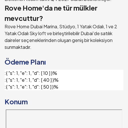
Rove Home'da ne tür mülkler
mevcuttur?
Rove Home Dubai Marina, Stüdyo, 1 Yatak Odalı, 1 ve 2
Yatak Odalı Sky loft ve birleştirilebilir Dubai'de satılık
daireler seçeneklerinden oluşan geniş bir koleksiyon
sunmaktadır.
Ödeme Planı
:
{ "s": 1, "e": 1, "d": [ 10 ] }%
:
{ "s": 1, "e": 1, "d": [ 40 ] }%
:
{ "s": 1, "e": 1, "d": [ 50 ] }%
Konum