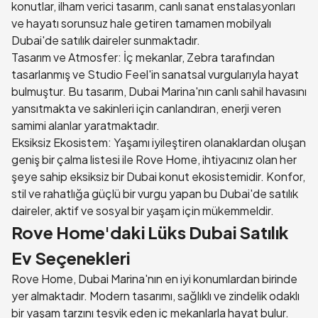
konutlar, ilham verici tasarım, canlı sanat enstalasyonları
ve hayatı sorunsuz hale getiren tamamen mobilyalı
Dubai'de satılık daireler sunmaktadır.
Tasarım ve Atmosfer: İç mekanlar, Zebra tarafından
tasarlanmış ve Studio Feel'in sanatsal vurgularıyla hayat
bulmuştur. Bu tasarım, Dubai Marina'nın canlı sahil havasını
yansıtmakta ve sakinleri için canlandıran, enerji veren
samimi alanlar yaratmaktadır.
Eksiksiz Ekosistem: Yaşamı iyileştiren olanaklardan oluşan
geniş bir çalma listesi ile Rove Home, ihtiyacınız olan her
şeye sahip eksiksiz bir Dubai konut ekosistemidir. Konfor,
stil ve rahatlığa güçlü bir vurgu yapan bu Dubai'de satılık
daireler, aktif ve sosyal bir yaşam için mükemmeldir.
Rove Home'daki Lüks Dubai Satılık
Ev Seçenekleri
Rove Home, Dubai Marina'nın en iyi konumlardan birinde
yer almaktadır. Modern tasarımı, sağlıklı ve zindelik odaklı
bir yaşam tarzını teşvik eden iç mekanlarla hayat bulur.