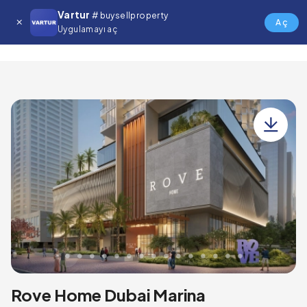
Vartur
# buysellproperty
Rove Home Dubai Marina
Aç
Uygulamayı aç
Rove Home Dubai Marina