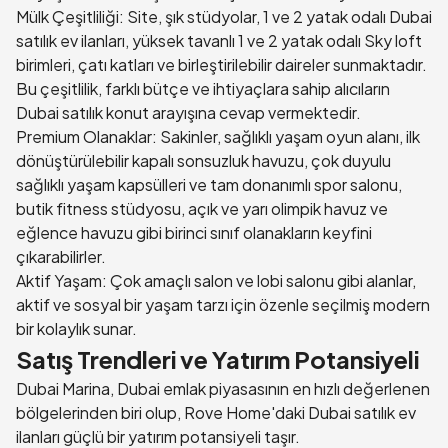
Mülk Çeşitliliği: Site, şık stüdyolar, 1 ve 2 yatak odalı
Dubai
satılık ev
ilanları, yüksek tavanlı 1 ve 2 yatak odalı Sky loft
birimleri, çatı katları ve birleştirilebilir daireler sunmaktadır.
Bu çeşitlilik, farklı bütçe ve ihtiyaçlara sahip alıcıların
Dubai satılık konut arayışına cevap vermektedir.
Premium Olanaklar: Sakinler, sağlıklı yaşam oyun alanı, ilk
dönüştürülebilir kapalı sonsuzluk havuzu, çok duyulu
sağlıklı yaşam kapsülleri ve tam donanımlı spor salonu,
butik fitness stüdyosu, açık ve yarı olimpik havuz ve
eğlence havuzu gibi birinci sınıf olanakların keyfini
çıkarabilirler.
Aktif Yaşam: Çok amaçlı salon ve lobi salonu gibi alanlar,
aktif ve sosyal bir yaşam tarzı için özenle seçilmiş modern
bir kolaylık sunar.
Satış Trendleri ve Yatırım Potansiyeli
Dubai Marina, Dubai emlak piyasasının en hızlı değerlenen
bölgelerinden biri olup, Rove Home'daki Dubai satılık ev
ilanları güçlü bir yatırım potansiyeli taşır.