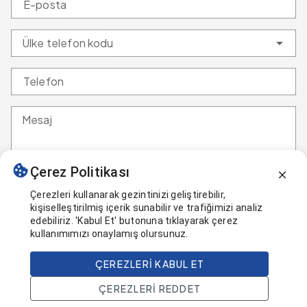
E-posta
Ülke telefon kodu
Telefon
Mesaj
Çerez Politikası
Çerezleri kullanarak gezintinizi geliştirebilir,
GÖNDER
kişiselleştirilmiş içerik sunabilir ve trafiğimizi analiz
edebiliriz. 'Kabul Et' butonuna tıklayarak çerez
kullanımımızı onaylamış olursunuz.
ÇEREZLERI KABUL ET
Başlangıç
$
368.000
ÇEREZLERI REDDET