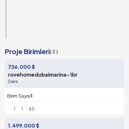
Proje Birimleri
( 2 )
736.000 $
rovehomedubaimarina-1br
Daire
Birim Sayısı
1
1
1
85
1.499.000 $