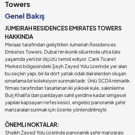
Towers
Genel Bakış
JUMEIRAH RESIDENCES EMIRATES TOWERS
HAKKINDA
Meraas tarafından geliştirilen Jumeirah Residences
Emirates Towers, Dubai'nin ikonik silüetinde ultra lüks
yaşamda yeni bir ölçütü temsil ediyor. Canlı Ticaret
Merkezi bölgesindeki Şeyh Zayed Yolu üzerinde yer alan
bu seçkin yapı, bir ila dört yatak odalı dairelerden oluşan
ısmarlama bir koleksiyon sunmaktadır. Ünlü SCDA mimarlık
firması tarafından tasarlanan iki yüksek kule, sakinlerine
Burj Khalifa'dan parıldayan sahil şeridine kadar simgesel
yapıları kapsayan nefes kesici, engelsiz panoramik şehir
manzaraları sunmak için özenle yönlendirilmiştir.
ÖNEMLİ NOKTALAR:
Sheikh Zayed Yolu üzerinde panoramik şehir manzarası