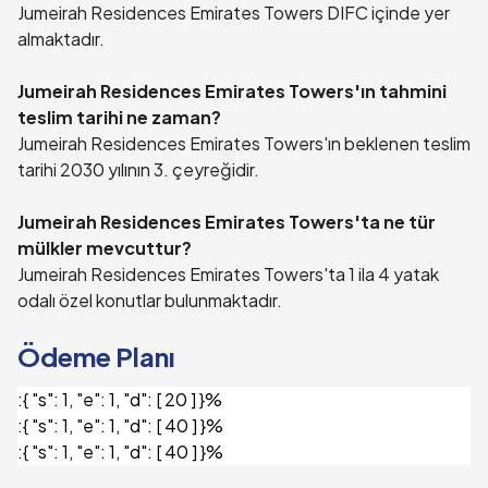
Jumeirah Residences Emirates Towers DIFC içinde yer
almaktadır.
Jumeirah Residences Emirates Towers'ın tahmini
teslim tarihi ne zaman?
Jumeirah Residences Emirates Towers'ın beklenen teslim
tarihi 2030 yılının 3. çeyreğidir.
Jumeirah Residences Emirates Towers'ta ne tür
mülkler mevcuttur?
Jumeirah Residences Emirates Towers'ta 1 ila 4 yatak
odalı özel konutlar bulunmaktadır.
Ödeme Planı
:
{ "s": 1, "e": 1, "d": [ 20 ] }%
:
{ "s": 1, "e": 1, "d": [ 40 ] }%
:
{ "s": 1, "e": 1, "d": [ 40 ] }%