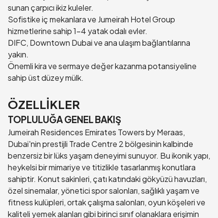
sunan çarpıcı ikiz kuleler.
Sofistike iç mekanlara ve Jumeirah Hotel Group
hizmetlerine sahip 1-4 yatak odalı evler.
DIFC, Downtown Dubai ve ana ulaşım bağlantılarına
yakın.
Önemli kira ve sermaye değer kazanma potansiyeline
sahip üst düzey mülk.
ÖZELLİKLER
TOPLULUĞA GENEL BAKIŞ
Jumeirah Residences Emirates Towers by Meraas,
Dubai'nin prestijli Trade Centre 2 bölgesinin kalbinde
benzersiz bir lüks yaşam deneyimi sunuyor. Bu ikonik yapı,
heykelsi bir mimariye ve titizlikle tasarlanmış konutlara
sahiptir. Konut sakinleri, çatı katındaki gökyüzü havuzları,
özel sinemalar, yönetici spor salonları, sağlıklı yaşam ve
fitness kulüpleri, ortak çalışma salonları, oyun köşeleri ve
kaliteli yemek alanları gibi birinci sınıf olanaklara erişimin