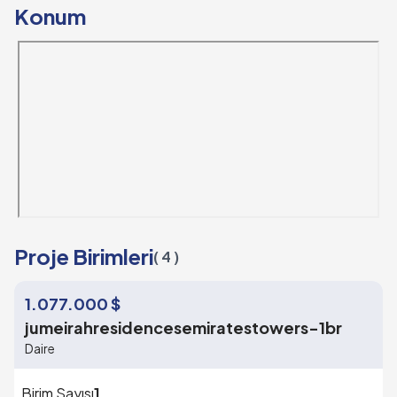
Konum
Proje Birimleri
( 4 )
1.077.000 $
jumeirahresidencesemiratestowers-1br
Daire
Birim Sayısı
1