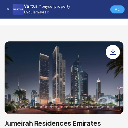
Vartur
# buysellproperty
Jumeirah Residences Emirates Towers
Aç
Uygulamayı aç
Jumeirah Residences Emirates