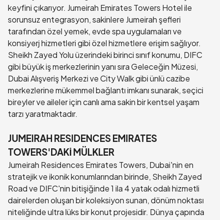
keyfini çıkarıyor. Jumeirah Emirates Towers Hotel ile
sorunsuz entegrasyon, sakinlere Jumeirah şefleri
tarafından özel yemek, evde spa uygulamaları ve
konsiyerj hizmetleri gibi özel hizmetlere erişim sağlıyor.
Sheikh Zayed Yolu üzerindeki birinci sınıf konumu, DIFC
gibi büyük iş merkezlerinin yanı sıra Geleceğin Müzesi,
Dubai Alışveriş Merkezi ve City Walk gibi ünlü cazibe
merkezlerine mükemmel bağlantı imkanı sunarak, seçici
bireyler ve aileler için canlı ama sakin bir kentsel yaşam
tarzı yaratmaktadır.
JUMEIRAH RESIDENCES EMIRATES
TOWERS'DAKİ MÜLKLER
Jumeirah Residences Emirates Towers, Dubai'nin en
stratejik ve ikonik konumlarından birinde, Sheikh Zayed
Road ve DIFC'nin bitişiğinde 1 ila 4 yatak odalı hizmetli
dairelerden oluşan bir koleksiyon sunan, dönüm noktası
niteliğinde ultra lüks bir konut projesidir. Dünya çapında