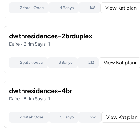
View Kat planı
3 Yatak Odası
4 Banyo
168
dwtnresidences-2brduplex
Daire - Birim Sayısı: 1
View Kat planı
2 yatak odası
3 Banyo
212
dwtnresidences-4br
Daire - Birim Sayısı: 1
View Kat planı
4 Yatak Odası
5 Banyo
554