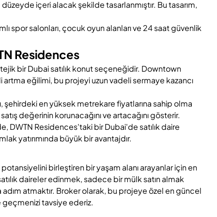
 düzeyde içeri alacak şekilde tasarlanmıştır. Bu tasarım,
.
ımlı spor salonları, çocuk oyun alanları ve 24 saat güvenlik
WTN Residences
ratejik bir Dubai satılık konut seçeneğidir. Downtown
 artma eğilimi, bu projeyi uzun vadeli sermaye kazancı
ı, şehirdeki en yüksek metrekare fiyatlarına sahip olma
tış değerinin korunacağını ve artacağını gösterir.
nde, DWTN Residences'taki bir Dubai'de satılık daire
 emlak yatırımında büyük bir avantajdır.
tansiyelini birleştiren bir yaşam alanı arayanlar için en
 satılık daireler edinmek, sadece bir mülk satın almak
a adım atmaktır. Broker olarak, bu projeye özel en güncel
me geçmenizi tavsiye ederiz.