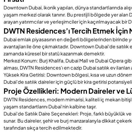
Downtown Dubai, ikonik yapıları, dünya standartlarında alışver
yaşam merkezi olarak tanınır. Bu prestijli bölgede yer a
arayan yatırımcılar ve yerleşimciler için kaçırılmayacak bir D
DWTN Residences’ı Tercih Etmek İçin 
Dubai emlak
piyasasının en değerli bölgelerinden birinde
avantajları ile öne çıkmaktadır. Downtown Dubai'de satılık 
zamanda küresel bir statü kazanmak demektir.
Merkezi Konum: Burj Khalifa, Dubai Mall ve Dubai Opera gi
alması, DWTN Residences'ı en cazip
Dubai satılık ev ilanları
Yüksek Kira Getirisi: Downtown bölgesi, kısa ve uzun dönem
Dubai'de satılık daireler için güçlü bir kira getirisi potansiyel
Proje Özellikleri: Modern Daireler ve 
DWTN Residences, modern mimarisi, kaliteli iç mekan bitişle
yaşam standartlarını Dubai'nin kalbine taşır.
Dubai'de Satılık Daire Seçenekleri: Proje, farklı büyüklük v
sunar. Bu daireler, şehir ve burj manzaralarıyla dikkat çekerke
tarafından sıkça tercih edilmektedir.