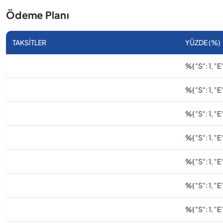
Ödeme Planı
TAKSITLER
YÜZDE (%)
%
{ "s": 1, "e"
%
{ "s": 1, "e"
%
{ "s": 1, "e"
%
{ "s": 1, "e"
%
{ "s": 1, "e"
%
{ "s": 1, "e"
%
{ "s": 1, "e"