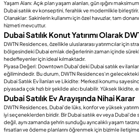
Yaşam Alanı: Açık plan yaşam alanları, gün ışığını maksimum
Dubai satılık ev konseptini, ferahlık ve modernlikle birleştirir
Olanaklar: Sakinlerin kullanımı için özel havuzlar, tam donan
hizmeti mevcuttur.
Dubai Satılık Konut Yatırımı Olarak D
DWTN Residences, özellikle uluslararası yatırımcılar için st
bölgesindeki Dubai emlak değerlerinin zaman içinde sürekli
hedefleyenler için ideal kılmaktadır.
Piyasa Değeri: Downtown Dubai'deki Dubai satılık ev ilanlar
eğilimindedir. Bu durum, DWTN Residences'ın gelecekteki sa
Dubai Satılık Ev İlanları ve Likidite: Merkezi konumu sayesi
piyasada çok hızlı bir şekilde alıcı bulabilir. Yüksek likidite,
Dubai Satılık Ev Arayışında Nihai Karar
DWTN Residences, Dubai'de lüks, konfor ve yüksek yatırım po
iyi seçeneklerden biridir. Bir Dubai satılık ev veya Dubai'de
değil, aynı zamanda şehrin sunduğu ayrıcalıklı yaşam tarzın
fırsatları ve ödeme planlarını öğrenmek için bizimle iletişi