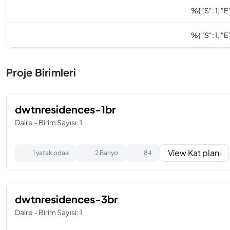
%
{ "s": 1, "e"
%
{ "s": 1, "e"
Proje Birimleri
dwtnresidences-1br
Daire - Birim Sayısı: 1
View Kat planı
1 yatak odası
2 Banyo
84
dwtnresidences-3br
Daire - Birim Sayısı: 1