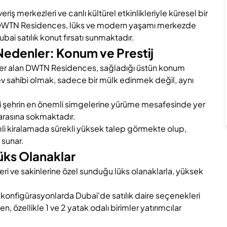
iş merkezleri ve canlı kültürel etkinlikleriyle küresel bir
lan DWTN Residences, lüks ve modern yaşamı merkezde
ubai satılık konut fırsatı sunmaktadır.
Nedenler: Konum ve Prestij
 yer alan DWTN Residences, sağladığı üstün konum
ev sahibi olmak, sadece bir mülk edinmek değil, aynı
bi şehrin en önemli simgelerine yürüme mesafesinde yer
arasına sokmaktadır.
li kiralamada sürekli yüksek talep görmekte olup,
i sunar.
Lüks Olanaklar
ri ve sakinlerine özel sunduğu lüks olanaklarla, yüksek
e konfigürasyonlarda Dubai'de satılık daire seçenekleri
n, özellikle 1 ve 2 yatak odalı birimler yatırımcılar