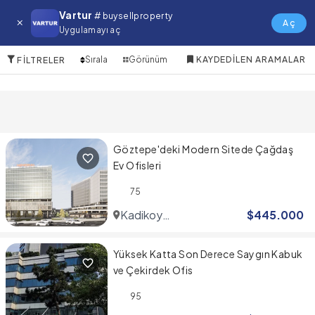
Gaziosmanpasa Satılık Ofis
Vartur
# buysellproperty
Aç
Uygulamayı aç
10 Öğeler
Sırala
Görünüm
KAYDEDILEN ARAMALAR
FILTRELER
Göztepe'deki Modern Sitede Çağdaş
Ev Ofisleri
75
Kadikoy
$
445.000
Center
Yüksek Katta Son Derece Saygın Kabuk
ve Çekirdek Ofis
95