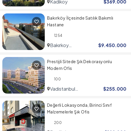
Kadikoy
$
369.000
Bakırköy İlçesinde Satılık Bakımlı
Hastane
1254
Bakırkoy
$
9.450.000
Center
Prestijli Sitede Şık Dekorasyonlu
Modern Ofis
100
Vadistanbul
$
255.000
Region
Değerli Lokasyonda, Birinci Sınıf
Malzemelerle Şık Ofis
200