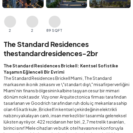
2
2
89 SQFT
The Standard Residences
thestandardresidences-2br
The Standard Residences Brickell: Kentsel Sofistike
Yaşamın Eğlenceli Bir Evrimi
The Standard Residences Brickell Miami, The Standard
markasının ikonik zekasını ve \"standart dışı\" misafirperverliğini
Miami'nin finans bölgesinin kalbine taşıyan cesur bir mimari
dönüm noktasıdır. Vizyoner Arquitectonica firması tarafından
tasarlanan ve Goodrich tarafından ruh dolu iç mekanlara sahip
olan 45 katlı kule, Brickell'in kentsel çekirdeğinin elektrikli
nabzını yakalayan canlı, insan merkezli bir tasarımla geleneksel
lüksten ayrılıyor. 422 rezidansın her biri, 2,7 metrelik tavanları,
birinci sınıf Miele cihazları ve butik otel havasını ev konforuyla