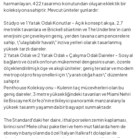
harmanlayan, 422 tasarımcı konutundan oluşan eklektik bir
koleksiyona sahiptir. Mevcut üniteler şunlardır:
Stüdyo ve 1 Yatak Odalı Konutlar – Açık konsept akışa, 2,7
metrelik tavanlara ve Brickell silüetinin ve The Underline'ın canlı
enerjisini çerçeveleyen geniş, yerden tavana cam pencerelere
sahip, \"ulaşılabilir havalı\" inziva yerleri olarak tasarlanmış
yüksek tarzlı daireler.
2 Yatak Odalı ve 2 Yatak Odalı + Çalışma Odalı Daireler – Sosyal
bağlantı ve özel konforun mükemmel dengesini sunan, özenle
ölçeklendirilmiş köşe ve akışlı üniteler; geniş teraslar ve modern
metropol profesyonelleri için \"yaratıcılığa hazır\" düzenlere
sahiptir.
Penthouse Koleksiyonu – Kulenin taç mücevherleri olan bu
geniş daireler, 3 metre yüksekliğindeki tavanları ve Miami Nehri
ile Biscayne Körfezi'nin etkileyici panoramik manzaralarıyla
yüksek tasarım yaşamında bir başyapıt sunmaktadır.
The Standard'daki her daire, ithal porselen zemin kaplaması,
birinci sınıf Miele cihaz paketleri ve hem mutfaklarda hem de
ebeveyn banyolarında özel İtalyan Italkraft dolapları ile