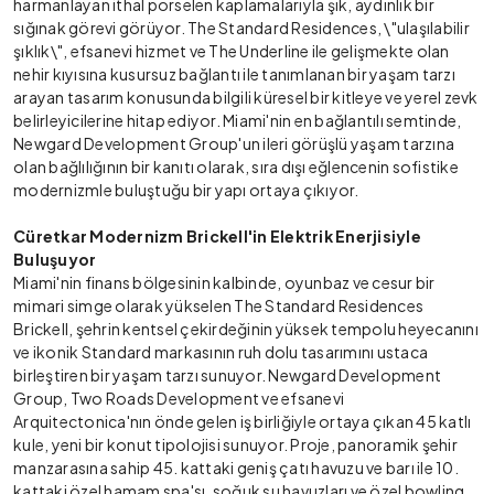
harmanlayan ithal porselen kaplamalarıyla şık, aydınlık bir
sığınak görevi görüyor. The Standard Residences, \"ulaşılabilir
şıklık\", efsanevi hizmet ve The Underline ile gelişmekte olan
nehir kıyısına kusursuz bağlantı ile tanımlanan bir yaşam tarzı
arayan tasarım konusunda bilgili küresel bir kitleye ve yerel zevk
belirleyicilerine hitap ediyor. Miami'nin en bağlantılı semtinde,
Newgard Development Group'un ileri görüşlü yaşam tarzına
olan bağlılığının bir kanıtı olarak, sıra dışı eğlencenin sofistike
modernizmle buluştuğu bir yapı ortaya çıkıyor.
Cüretkar Modernizm Brickell'in Elektrik Enerjisiyle
Buluşuyor
Miami'nin finans bölgesinin kalbinde, oyunbaz ve cesur bir
mimari simge olarak yükselen The Standard Residences
Brickell, şehrin kentsel çekirdeğinin yüksek tempolu heyecanını
ve ikonik Standard markasının ruh dolu tasarımını ustaca
birleştiren bir yaşam tarzı sunuyor. Newgard Development
Group, Two Roads Development ve efsanevi
Arquitectonica'nın önde gelen iş birliğiyle ortaya çıkan 45 katlı
kule, yeni bir konut tipolojisi sunuyor. Proje, panoramik şehir
manzarasına sahip 45. kattaki geniş çatı havuzu ve barı ile 10.
kattaki özel hamam spa'sı, soğuk su havuzları ve özel bowling