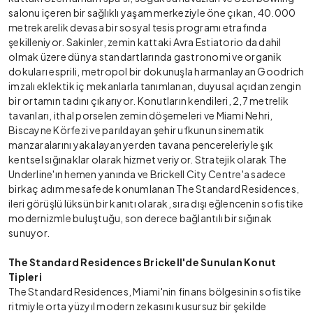
salonu içeren bir sağlıklı yaşam merkeziyle öne çıkan, 40.000
metrekarelik devasa bir sosyal tesis programı etrafında
şekilleniyor. Sakinler, zemin kattaki Avra Estiatorio da dahil
olmak üzere dünya standartlarında gastronomi ve organik
dokuları esprili, metropol bir dokunuşla harmanlayan Goodrich
imzalı eklektik iç mekanlarla tanımlanan, duyusal açıdan zengin
bir ortamın tadını çıkarıyor. Konutların kendileri, 2,7 metrelik
tavanları, ithal porselen zemin döşemeleri ve Miami Nehri,
Biscayne Körfezi ve parıldayan şehir ufkunun sinematik
manzaralarını yakalayan yerden tavana pencereleriyle şık
kentsel sığınaklar olarak hizmet veriyor. Stratejik olarak The
Underline'ın hemen yanında ve Brickell City Centre'a sadece
birkaç adım mesafede konumlanan The Standard Residences,
ileri görüşlü lüksün bir kanıtı olarak, sıra dışı eğlencenin sofistike
modernizmle buluştuğu, son derece bağlantılı bir sığınak
sunuyor.
The Standard Residences Brickell'de Sunulan Konut
Tipleri
The Standard Residences, Miami'nin finans bölgesinin sofistike
ritmiyle orta yüzyıl modern zekasını kusursuz bir şekilde