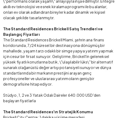
\"performans olarak yaşam\" anlayışıyla inşa edilmiştir. Entegre
akıllı ev teknolojisi ve esnek kiralama programı ile bu alanlar,
onları ev olarak adlandıran bireyler kadar dinamik ve kişisel
olacak şekilde tasarlanmıştır.
The Standard Residences Brickell Satış Trendleri ve
Başlangıç Fiyatları
The Standard Residences Brickell Miami, şehrin ana finans
koridorunda, 7/24 küresel bir destinasyona dönüşmüş bir
mahallede, yaşam tarzı odaklı bir simge yapıya yatırım yapmak
için cesur bir fırsat sunuyor. Geliştirme, Brickell'in geleneksel
yüksek fiyatlı konutlarına butik, \"ulaşılabilir lüks\" bir alternatif
sunarak olağanüstü değer artışı potansiyeli sunuyor ve dünya
standartlarında bir markanın prestijini arayan genç
profesyoneller ve uluslararası yatırımcıların geniş bir
demografisine hitap ediyor.
Stüdyo, 1, 2 ve 3 Yatak Odalı Daireler 640.000 USD'den
başlayan fiyatlarla
The Standard Residences'ın Stratejik Konumu
Brickell City Centre: 1 dakika yürüme mesafesi