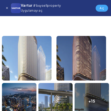
Vartur
# buysellproperty
Aç
Uygulamayı aç
+15