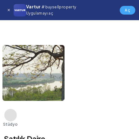
Vartur
# buysellproperty
Aç
Uygulamayı aç
Stüdyo
Satılık Daire