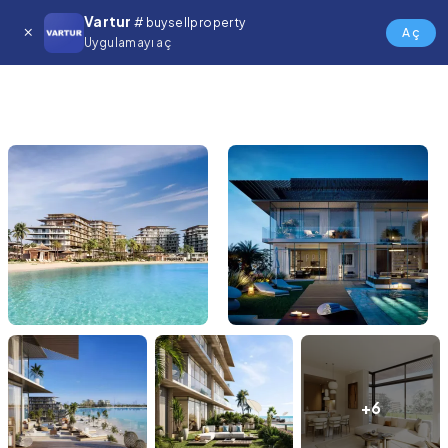
Vartur
# buysellproperty
Aç
Uygulamayı aç
+6