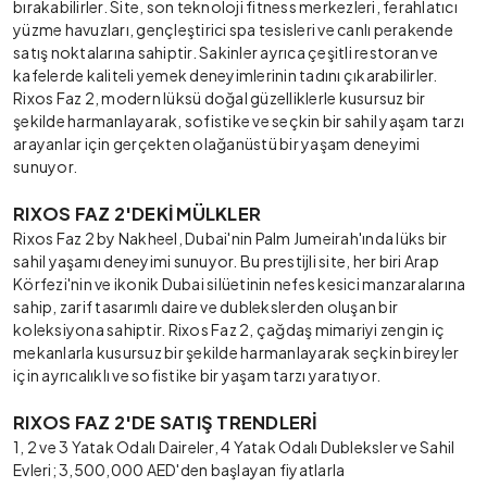
bırakabilirler. Site, son teknoloji fitness merkezleri, ferahlatıcı
yüzme havuzları, gençleştirici spa tesisleri ve canlı perakende
satış noktalarına sahiptir. Sakinler ayrıca çeşitli restoran ve
kafelerde kaliteli yemek deneyimlerinin tadını çıkarabilirler.
Rixos Faz 2, modern lüksü doğal güzelliklerle kusursuz bir
şekilde harmanlayarak, sofistike ve seçkin bir sahil yaşam tarzı
arayanlar için gerçekten olağanüstü bir yaşam deneyimi
sunuyor.
RIXOS FAZ 2'DEKİ MÜLKLER
Rixos Faz 2 by Nakheel, Dubai'nin Palm Jumeirah'ında lüks bir
sahil yaşamı deneyimi sunuyor. Bu prestijli site, her biri Arap
Körfezi'nin ve ikonik Dubai silüetinin nefes kesici manzaralarına
sahip, zarif tasarımlı daire ve dublekslerden oluşan bir
koleksiyona sahiptir. Rixos Faz 2, çağdaş mimariyi zengin iç
mekanlarla kusursuz bir şekilde harmanlayarak seçkin bireyler
için ayrıcalıklı ve sofistike bir yaşam tarzı yaratıyor.
RIXOS FAZ 2'DE SATIŞ TRENDLERİ
1, 2 ve 3 Yatak Odalı Daireler, 4 Yatak Odalı Dubleksler ve Sahil
Evleri; 3,500,000 AED'den başlayan fiyatlarla