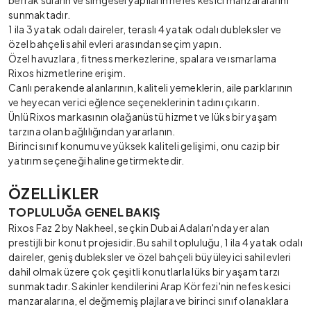
berrak suların ve simgesel yapıların nefes kesici manzaralarını
sunmaktadır.
1 ila 3 yatak odalı daireler, teraslı 4 yatak odalı dubleksler ve
özel bahçeli sahil evleri arasından seçim yapın.
Özel havuzlara, fitness merkezlerine, spalara ve ısmarlama
Rixos hizmetlerine erişim.
Canlı perakende alanlarının, kaliteli yemeklerin, aile parklarının
ve heyecan verici eğlence seçeneklerinin tadını çıkarın.
Ünlü Rixos markasının olağanüstü hizmet ve lüks bir yaşam
tarzına olan bağlılığından yararlanın.
Birinci sınıf konumu ve yüksek kaliteli gelişimi, onu cazip bir
yatırım seçeneği haline getirmektedir.
ÖZELLİKLER
TOPLULUĞA GENEL BAKIŞ
Rixos Faz 2 by Nakheel, seçkin Dubai Adaları'nda yer alan
prestijli bir konut projesidir. Bu sahil topluluğu, 1 ila 4 yatak odalı
daireler, geniş dubleksler ve özel bahçeli büyüleyici sahil evleri
dahil olmak üzere çok çeşitli konutlarla lüks bir yaşam tarzı
sunmaktadır. Sakinler kendilerini Arap Körfezi'nin nefes kesici
manzaralarına, el değmemiş plajlara ve birinci sınıf olanaklara