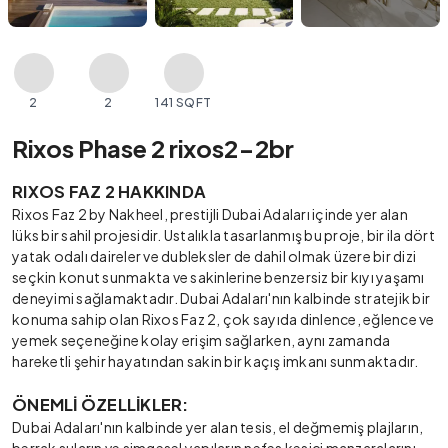
2
2
141 SQFT
Rixos Phase 2 rixos2-2br
RIXOS FAZ 2 HAKKINDA
Rixos Faz 2 by Nakheel, prestijli Dubai Adaları içinde yer alan
lüks bir sahil projesidir. Ustalıkla tasarlanmış bu proje, bir ila dört
yatak odalı daireler ve dubleksler de dahil olmak üzere bir dizi
seçkin konut sunmakta ve sakinlerine benzersiz bir kıyı yaşamı
deneyimi sağlamaktadır. Dubai Adaları'nın kalbinde stratejik bir
konuma sahip olan Rixos Faz 2, çok sayıda dinlence, eğlence ve
yemek seçeneğine kolay erişim sağlarken, aynı zamanda
hareketli şehir hayatından sakin bir kaçış imkanı sunmaktadır.
ÖNEMLİ ÖZELLİKLER:
Dubai Adaları'nın kalbinde yer alan tesis, el değmemiş plajların,