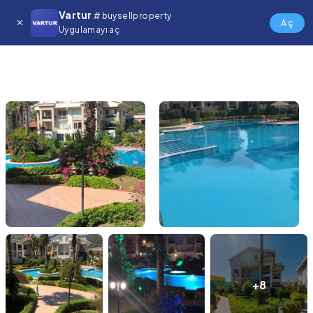
Vartur
# buysellproperty
Aç
Uygulamayı aç
+8