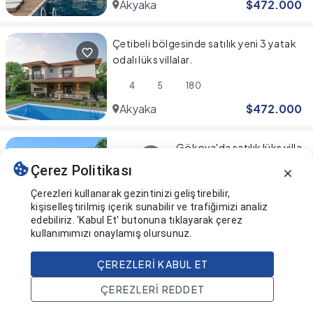
Akyaka
$
472.000
Çetibeli bölgesinde satılık yeni 3 yatak
odalı lüks villalar.
4
5
180
Akyaka
$
472.000
Gökova'da satılık lüks villa
Çerez Politikası
3
3
170
Çerezleri kullanarak gezintinizi geliştirebilir,
kişiselleştirilmiş içerik sunabilir ve trafiğimizi analiz
Akyaka
$
755.000
edebiliriz. 'Kabul Et' butonuna tıklayarak çerez
kullanımımızı onaylamış olursunuz.
Sonuna geldiniz! 🎉
ÇEREZLERI KABUL ET
ÇEREZLERI REDDET
Bu sayfa en son güncellendi
Ana Sayfa
Ara
Projeler
Hesap