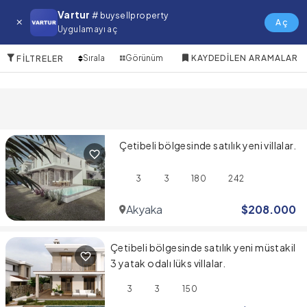
Akyaka Satılık Emlak
Vartur
# buysellproperty
Aç
Uygulamayı aç
4 Öğeler
Sırala
Görünüm
KAYDEDILEN ARAMALAR
FILTRELER
Çetibeli bölgesinde satılık yeni villalar.
3
3
180
242
Akyaka
$
208.000
Çetibeli bölgesinde satılık yeni müstakil
3 yatak odalı lüks villalar.
3
3
150