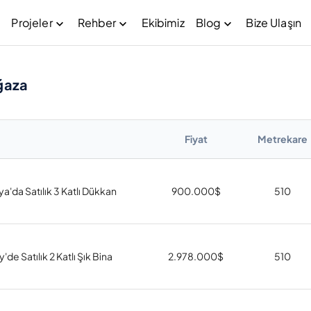
Projeler
Rehber
Ekibimiz
Blog
Bize Ulaşın
ğaza
Fiyat
Metrekare
lya'da Satılık 3 Katlı Dükkan
900.000
$
510
de Satılık 2 Katlı Şık Bina
2.978.000
$
510