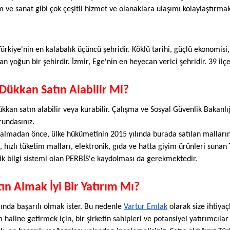
m ve sanat gibi çok çeşitli hizmet ve olanaklara ulaşımı kolaylaştırmak
Türkiye'nin en kalabalık üçüncü şehridir. Köklü tarihi, güçlü ekonomisi, 
an yoğun bir şehirdir. İzmir, Ege'nin en heyecan verici şehridir. 39 ilç
 Dükkan Satın Alabilir Mi?
kkan satın alabilir veya kurabilir. Çalışma ve Sosyal Güvenlik Bakanlığı 
undasınız. 
ın almadan önce, ülke hükümetinin 2015 yılında burada satılan malları
, hızlı tüketim malları, elektronik, gıda ve hatta giyim ürünleri sunan T
nik bilgi sistemi olan PERBİS'e kaydolması da gerekmektedir.
ın Almak İyi Bir Yatırım Mı?
rında başarılı olmak ister. Bu nedenle 
Vartur Emlak
 olarak size ihtiya
ım haline getirmek için, bir şirketin sahipleri ve potansiyel yatırımcıla