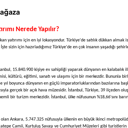
 Mağaza
ırımı Nerede Yapılır?
kan yatırımı için en iyi lokasyondur. Türkiye'de satılık dükkan almak i
İşte sizin için hazırladığımız Türkiye'de en çok insanın yaşadığı şehirle
tanbul, 15.840.900 kişiye ev sahipliği yaparak dünyanın en kalabalık i
si, kültürü, eğitimi, sanatı ve ulaşımı için bir merkezdir. Bununla birl
rce yıl boyunca dünyanın en güçlü imparatorluklarından bazılarına başken
sıyla gerçek bir açık hava müzesidir. İstanbul, Türkiye, 39 ilçeden oluş
mli bir turizm merkezidir. İstanbul, ülke nüfusunun %18,66'sını barın
 olan Ankara, 5.747.325 nüfusuyla ülkenin en büyük ikinci metropolüdür.
tepe Camii, Kurtuluş Savaşı ve Cumhuriyet Müzeleri gibi turistlerin i