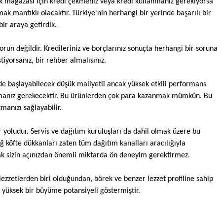
ürk mağazası için kredi çekmeniz veya kredi kullanmanız gerekiyorsa 
k mantıklı olacaktır. Türkiye'nin herhangi bir yerinde başarılı bir 
ir araya getirdik.
orun değildir. Kredileriniz ve borçlarınız sonuçta herhangi bir soruna 
tiyorsanız, bir rehber almalısınız. 
de başlayabilecek düşük maliyetli ancak yüksek etkili performans 
pmanız gerekecektir. Bu ürünlerden çok para kazanmak mümkün. Bu 
manızı sağlayabilir.
 yoludur. Servis ve dağıtım kuruluşları da dahil olmak üzere bu 
ğ köfte dükkanları zaten tüm dağıtım kanalları aracılığıyla 
ak sizin açınızdan önemli miktarda ön deneyim gerektirmez.
ezzetlerden biri olduğundan, börek ve benzer lezzet profiline sahip 
 yüksek bir büyüme potansiyeli göstermiştir.