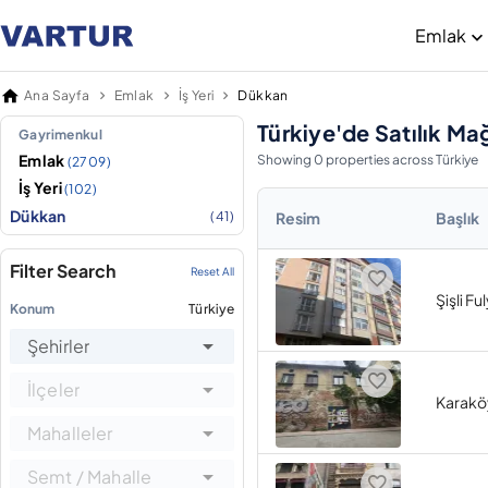
Emlak
Ana Sayfa
Emlak
İş Yeri
Dükkan
Türkiye'de Satılık Ma
Gayrimenkul
Emlak
Showing 0 properties across Türkiye
(2709)
İş Yeri
(102)
Dükkan
(41)
Resim
Başlık
Filter Search
Reset All
Şişli Fu
Konum
Türkiye
Şehirler
İlçeler
Karaköy'
Mahalleler
Semt / Mahalle