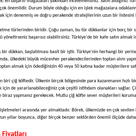
k; en başarılı mağazaları yakından incelemelisiniz. Satın aldığınız T
k çok önemlidir. Durum böyle olduğu için en işlek mağazalara odaklanma
 için denenmiş ve doğru perakende stratejilerinin uzun bir listesini b
letme türlerinden biridir. Çoğu zaman, bu tür dükkanlar için borç bir s
yönetirseniz başarısız olabilirsiniz. Türkiye'de bir kafe satın almak is
 dükkan, başlatılması basit bir iştir. Türkiye'nin herhangi bir yerin
rumda, ülkedeki büyük mücevher perakendecilerinden toptan alım ya
i toptan almak için ödediğinizin 40 veya 50 katına kadar müşterilere sat
 biri çiğ köftedir. Ülkenin birçok bölgesinde para kazanmanın hızlı bir
 için de yararlanabileceğiniz çok çeşitli istihdam olanakları sağlar. Çi
e biraz yapmanız gerekecek. Mutlu çiğ köfte sever müşterileri korum
 işletmeleri arasında yer almaktadır. Börek, ülkemizde en çok sevilen l
uzun yıllar boyunca, diğer birçok benzer sektörden önemli ölçüde daha
 Fiyatları