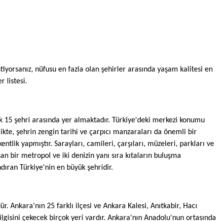
stiyorsanız, nüfusu en fazla olan şehirler arasında yaşam kalitesi en 
r listesi.
lk 15 şehri arasında yer almaktadır. Türkiye'deki merkezi konumu 
ikte, şehrin zengin tarihi ve çarpıcı manzaraları da önemli bir 
tlik yapmıştır. Sarayları, camileri, çarşıları, müzeleri, parkları ve 
an bir metropol ve iki denizin yanı sıra kıtaların buluşma 
dıran Türkiye'nin en büyük şehridir.
 Ankara'nın 25 farklı ilçesi ve Ankara Kalesi, Anıtkabir, Hacı 
lgisini çekecek birçok yeri vardır. Ankara'nın Anadolu'nun ortasında 