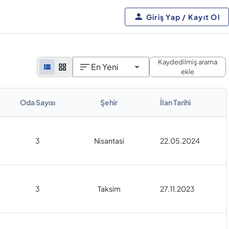
Giriş Yap / Kayıt Ol
Kaydedilmiş arama
En Yeni
ekle
Oda Sayısı
Şehir
İlan Tarihi
3
Nisantasi
22.05.2024
3
Taksim
27.11.2023