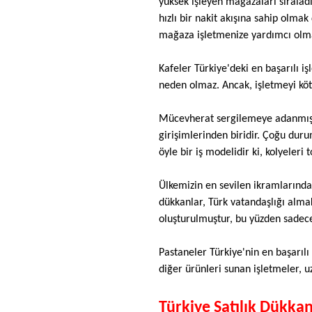
yüksek işleyen mağazaları sıraladı
hızlı bir nakit akışına sahip olma
mağaza işletmenize yardımcı olmak
Kafeler Türkiye'deki en başarılı iş
neden olmaz. Ancak, işletmeyi kötü 
Mücevherat sergilemeye adanmış bir
girişimlerinden biridir. Çoğu du
öyle bir iş modelidir ki, kolyeler
Ülkemizin en sevilen ikramlarından
dükkanlar, Türk vatandaşlığı almak
oluşturulmuştur, bu yüzden sadec
Pastaneler Türkiye'nin en başarılı
diğer ürünleri sunan işletmeler, 
Türkiye Satılık Dükkan