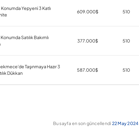
li Konumda Yepyeni 3 Katlı
609.000
$
510
nite
 Konumda Satılık Bakımlı
377.000
$
510
n
ekmece'de Taşınmaya Hazır 3
587.000
$
510
atılık Dükkan
Bu sayfa en son güncellendi
22 May 2024