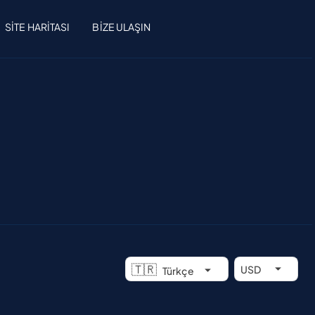
SITE HARITASI
BIZE ULAŞIN
🇹🇷
USD
Türkçe