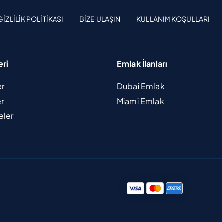
GIZLILIK POLITIKASI
BIZE ULAŞIN
KULLANIM KOŞULLARI
eri
Emlak İlanları
er
Dubai Emlak
er
Miami Emlak
eler