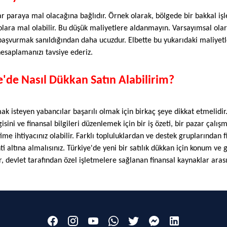
r paraya mal olacağına bağlıdır. Örnek olarak, bölgede bir bakkal işl
ara mal olabilir. Bu düşük maliyetlere aldanmayın. Varsayımsal olarak
şvurmak sanıldığından daha ucuzdur. Elbette bu yukarıdaki maliyetler
 hesaplamanızı tavsiye ederiz.
e'de Nasıl Dükkan Satın Alabilirim?
ak isteyen yabancılar başarılı olmak için birkaç şeye dikkat etmelidir. 
ini ve finansal bilgileri düzenlemek için bir iş özeti, bir pazar çalışma
e ihtiyacınız olabilir. Farklı topluluklardan ve destek gruplarından fi
 altına almalısınız. Türkiye'de yeni bir satılık dükkan için konum ve g
er, devlet tarafından özel işletmelere sağlanan finansal kaynaklar ara