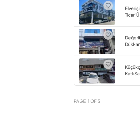
Elveriş
Ticari Ü
Değerli
Dükka
Küçükç
Katlı S
PAGE
1
OF
5