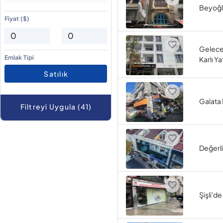
Beyoğlu
Fiyat ($)
Gelece
Emlak Tipi
Karlı Y
Satılık
Galata 
Filtreyi Uygula (41)
Değerli
Şişli'de