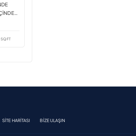
NDE
İÇİNDE
SQFT
SITE HARITASI
BIZE ULAŞIN