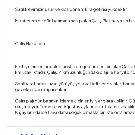
Satılık evimizin uzun ve kısa dönem kira getirisi yüksektir.
Muhteşem bir gün batımına sahip olan Çalış Plajı'na yakın bi
Calis Hakkında
Fethiye'nin en popüler turistik bölgelerinden biri olan Çal
km uzaklıktadır. Çalış, 4 km uzunluğundaki plajı ile her yıl bir
Sahil tarafındaki uzun yürüyüş yolu kaliteli restoranlar, barl
gecelerinde rengarenktir.
Çalış plajı gün batımını izlemek için en iyi yer olarak bilinir
oluşturuyor. Temmuz ve Ağustos aylarında ortalama sıcaklık
Kış aylarında ise hava daha soğuk olmakla birlikte ortalama s