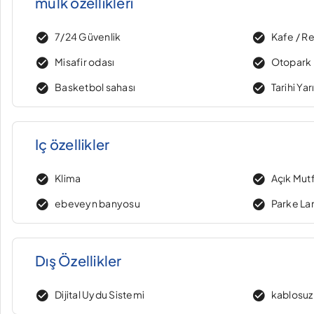
mülk özellikleri
7/24 Güvenlik
Kafe / R
Misafir odası
Otopark
Basketbol sahası
Tarihi Ya
Iç özellikler
Klima
Açık Mut
ebeveyn banyosu
Parke La
Dış Özellikler
Dijital Uydu Sistemi
kablosuz