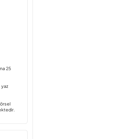
ına 25
a yaz
görsel
ktedir.