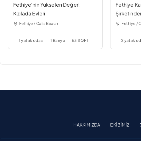
Fethiye'nin Yükselen Değeri:
Fethiye Ka
Kızılada Evleri
Şirketinde
Fethiye / Calis Beach
Fethiye / 
1 yatak odası
1 Banyo
53
SQFT
2 yatak od
HAKKIMIZDA
EKIBIMIZ