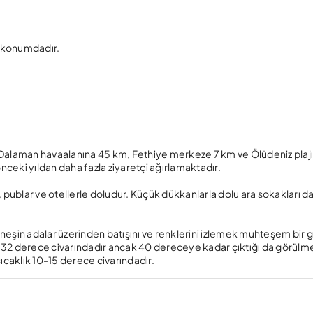
r konumdadır.
ış, Dalaman havaalanına 45 km, Fethiye merkeze 7 km ve Ölüdeniz plaj
 önceki yıldan daha fazla ziyaretçi ağırlamaktadır.
ar, publar ve otellerle doludur. Küçük dükkanlarla dolu ara sokakları d
. Güneşin adalar üzerinden batışını ve renklerini izlemek muhteşem bir 
 32 derece civarındadır ancak 40 dereceye kadar çıktığı da görülme
ıcaklık 10-15 derece civarındadır.