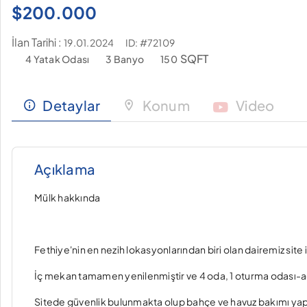
$
200.000
İlan Tarihi :
ID: #72109
19.01.2024
SQFT
4 Yatak Odası
3 Banyo
150
Detaylar
Konum
Video
Açıklama
Mülk hakkında
Fethiye'nin en nezih lokasyonlarından biri olan dairemiz site iç
İç mekan tamamen yenilenmiştir ve 4 oda, 1 oturma odası-
Sitede güvenlik bulunmakta olup bahçe ve havuz bakımı yap