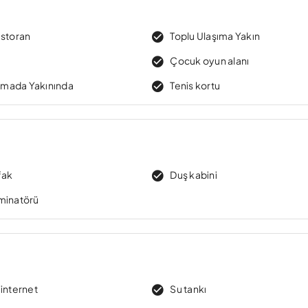
estoran
Toplu Ulaşıma Yakın
Çocuk oyun alanı
rımada Yakınında
Tenis kortu
fak
Duş kabini
minatörü
 internet
Su tankı