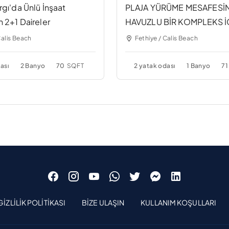
rgı'da Ünlü İnşaat
PLAJA YÜRÜME MESAFESİ
n 2+1 Daireler
HAVUZLU BİR KOMPLEKS 
DAİRE – ÖZEL GİRİŞ
Calis Beach
Fethiye / Calis Beach
ası
2 Banyo
70
SQFT
2 yatak odası
1 Banyo
71
GIZLILIK POLITIKASI
BIZE ULAŞIN
KULLANIM KOŞULLARI