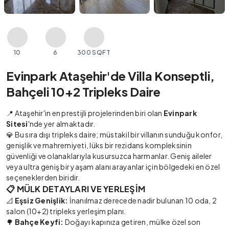
10
6
300 SQFT
Evinpark Ataşehir'de Villa Konseptli,
Bahçeli 10+2 Tripleks Daire
📍 Ataşehir'in en prestijli projelerinden biri olan
Evinpark
Sitesi
'nde yer almaktadır.
💎 Bu sıra dışı tripleks daire; müstakil bir villanın sunduğu konfor,
genişlik ve mahremiyeti, lüks bir rezidans kompleksinin
güvenliği ve olanaklarıyla kusursuzca harmanlar. Geniş aileler
veya ultra geniş bir yaşam alanı arayanlar için bölgedeki en özel
seçeneklerden biridir.
📋 MÜLK DETAYLARI VE YERLEŞİM
📐
Eşsiz Genişlik:
İnanılmaz derecede nadir bulunan 10 oda, 2
salon (10+2) tripleks yerleşim planı.
🌳
Bahçe Keyfi:
Doğayı kapınıza getiren, mülke özel son