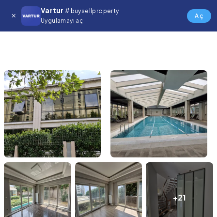
Vartur
# buysellproperty
Aç
Uygulamayı aç
+21