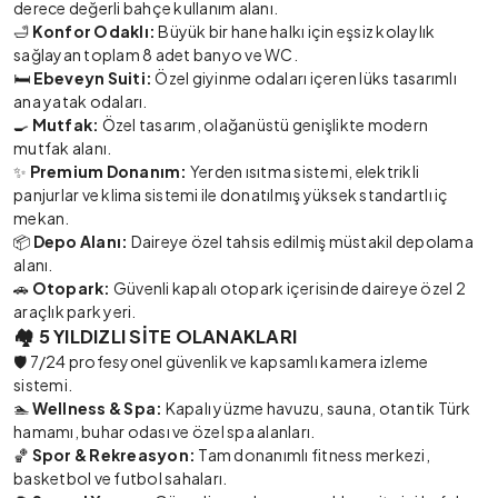
derece değerli bahçe kullanım alanı.
🛁
Konfor Odaklı:
Büyük bir hane halkı için eşsiz kolaylık
sağlayan toplam 8 adet banyo ve WC.
🛏️
Ebeveyn Suiti:
Özel giyinme odaları içeren lüks tasarımlı
ana yatak odaları.
🍳
Mutfak:
Özel tasarım, olağanüstü genişlikte modern
mutfak alanı.
✨
Premium Donanım:
Yerden ısıtma sistemi, elektrikli
panjurlar ve klima sistemi ile donatılmış yüksek standartlı iç
mekan.
📦
Depo Alanı:
Daireye özel tahsis edilmiş müstakil depolama
alanı.
🚗
Otopark:
Güvenli kapalı otopark içerisinde daireye özel 2
araçlık park yeri.
🏘️ 5 YILDIZLI SİTE OLANAKLARI
🛡️ 7/24 profesyonel güvenlik ve kapsamlı kamera izleme
sistemi.
🏊
Wellness & Spa:
Kapalı yüzme havuzu, sauna, otantik Türk
hamamı, buhar odası ve özel spa alanları.
🏀
Spor & Rekreasyon:
Tam donanımlı fitness merkezi,
basketbol ve futbol sahaları.