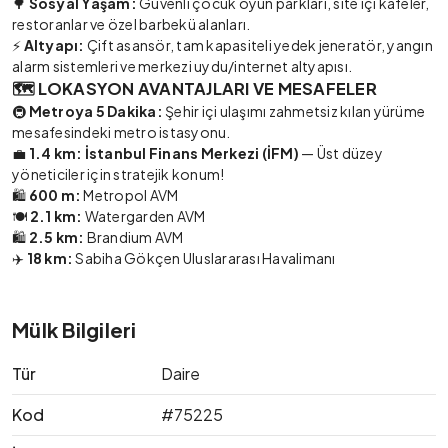
🌳
Sosyal Yaşam:
Güvenli çocuk oyun parkları, site içi kafeler,
restoranlar ve özel barbekü alanları.
⚡
Altyapı:
Çift asansör, tam kapasiteli yedek jeneratör, yangın
alarm sistemleri ve merkezi uydu/internet altyapısı.
🗺️ LOKASYON AVANTAJLARI VE MESAFELER
🚇
Metroya 5 Dakika:
Şehir içi ulaşımı zahmetsiz kılan yürüme
mesafesindeki metro istasyonu.
💼
1.4 km: İstanbul Finans Merkezi (İFM)
— Üst düzey
yöneticiler için stratejik konum!
🛍️
600 m:
Metropol AVM
🍽️
2.1 km:
Watergarden AVM
🛍️
2.5 km:
Brandium AVM
✈️
18 km:
Sabiha Gökçen Uluslararası Havalimanı
Mülk Bilgileri
Tür
Daire
Kod
#75225